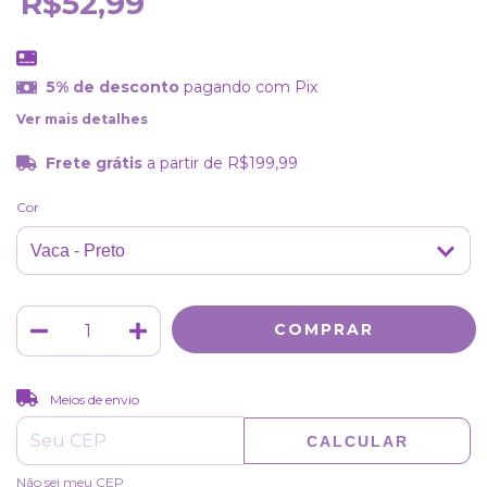
R$52,99
5% de desconto
pagando com Pix
Ver mais detalhes
Frete grátis
a partir de
R$199,99
Cor
ALTERAR CEP
Entregas para o CEP:
Meios de envio
CALCULAR
Não sei meu CEP