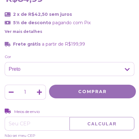
2
x de
R$42,50
sem juros
5% de desconto
pagando com Pix
Ver mais detalhes
Frete grátis
a partir de
R$199,99
Cor
ALTERAR CEP
Entregas para o CEP:
Meios de envio
CALCULAR
Não sei meu CEP