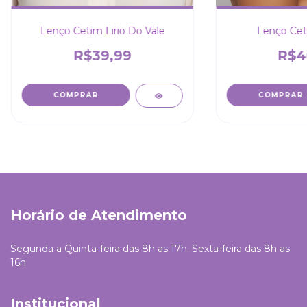
Lenço Cetim Lirio Do Vale
Lenço Cet
R$39,99
R$4
COMPRAR
COMPRAR
Horário de Atendimento
Segunda a Quinta-feira das 8h as 17h. Sexta-feira das 8h as
16h
Institucional