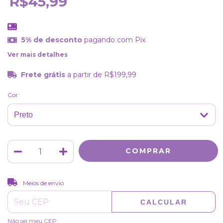
R$45,99
5% de desconto
pagando com Pix
Ver mais detalhes
Frete grátis
a partir de
R$199,99
Cor
ALTERAR CEP
Entregas para o CEP:
Meios de envio
CALCULAR
Não sei meu CEP